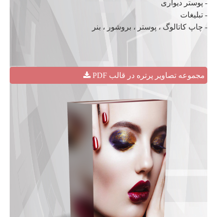
- پوستر دیواری
- تبلیغات
- چاپ کاتالوگ ، پوستر ، بروشور ، بنر
مجموعه تصاویر پرتره در قالب PDF