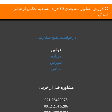
فروش تصاویر سه بعدی
خرید مستقیم عکس از شاتر
استاک
درخواست پکیج سفارشی
قوانین
درباره
آموزش
تماس
مشاوره قبل از خرید :
021
26420075
5286 214 0912