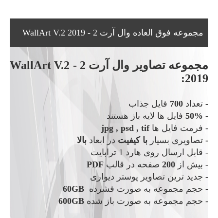
مجموعه فوق العاده وال آرت 2 - WallArt V.2 2019
مجموعه تصاویر وال آرت 2 - WallArt V.2
2019:
-
تعداد
700
فایل جذاب
-
50%
فایل ها لایه باز هستند
- فرمت فایل ها
jpg , psd , tif
-
تصاویری بسیار
با کیفیت
در ابعاد
بالا
- قابل ارسال روی هارد 1 ترابایت
- بیش از
200
صفحه در قالب
PDF
- جدید ترین تصاویر پوستر دیواری
- حجم مجموعه به صورت فشرده
60GB
-
حجم مجموعه به صورت باز شده
600GB