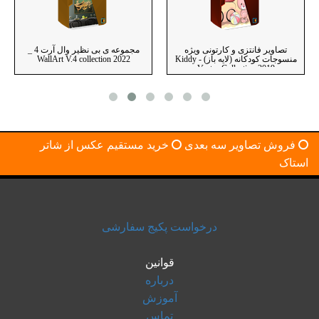
مجموعه تصاویر پوستر دیواری
تصاویر فانتزی و کارتونی ویژه
ورژن 3 - WallArt V.3
منسوجات کودکانه (لایه باز) - Kiddy
Vector Collection 2019
فروش تصاویر سه بعدی
خرید مستقیم عکس از شاتر
استاک
درخواست پکیج سفارشی
قوانین
درباره
آموزش
تماس