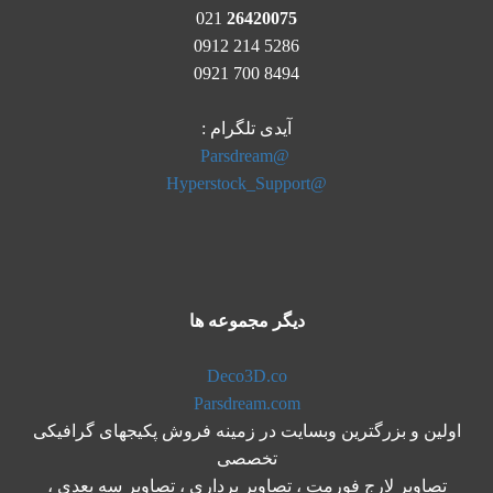
021
26420075
5286 214 0912
8494 700 0921
آیدی تلگرام :
@Parsdream
@Hyperstock_Support
دیگر مجموعه ها
Deco3D.co
Parsdream.com
اولین و بزرگترین وبسایت در زمینه فروش پکیجهای گرافیکی
تخصصی
تصاویر لارج فورمت ، تصاویر برداری ، تصاویر سه بعدی ،