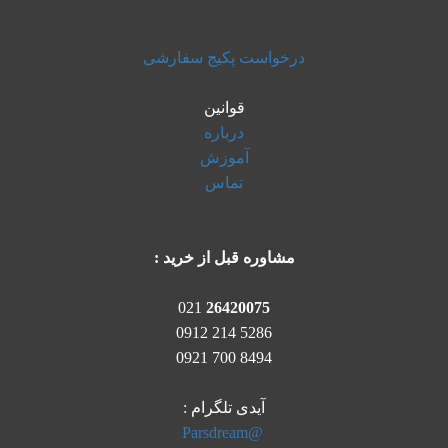
درخواست پکیج سفارشی
قوانین
درباره
آموزش
تماس
مشاوره قبل از خرید :
021
26420075
5286 214 0912
8494 700 0921
آیدی تلگرام :
@Parsdream