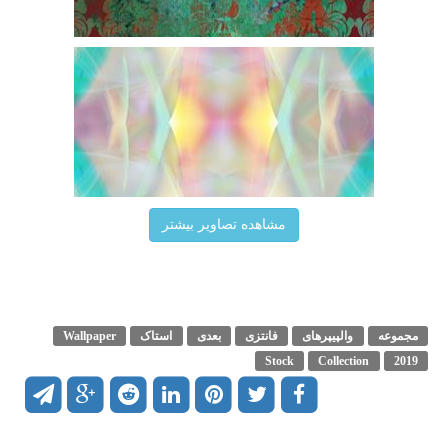
مشاهده تصاویر بیشتر
مجموعه
والپیپرهای
فانتزی
بعدی
استاک
Wallpaper
Stock
Collection
2019