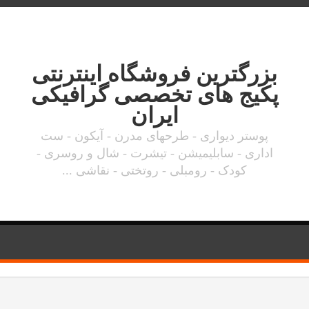
بزرگترین فروشگاه اینترنتی
پکیج های تخصصی گرافیکی
ایران
پوستر دیواری - طرحهای مدرن - آیکون - ست
اداری - سابلیمیشن - تیشرت - شال و روسری -
کودک - رومبلی - روتختی - نقاشی ...