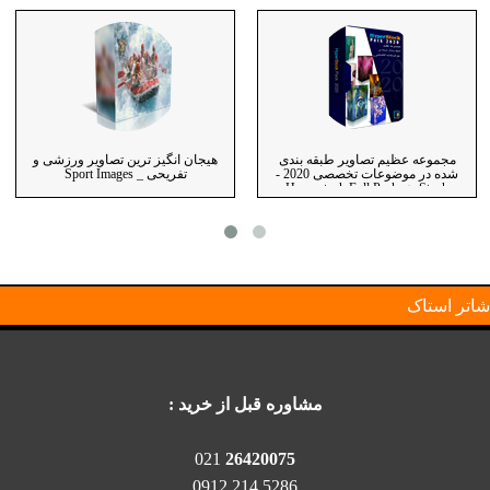
مجموعه عظیم تصاویر طبقه بندی
هیجان انگیز ترین تصاویر ورزشی و
شده در موضوعات تخصصی 2020 -
تفریحی _ Sport Images
Hyperstock Full Package Stock
Images
اتر استاک
مشاوره قبل از خرید :
021
26420075
5286 214 0912