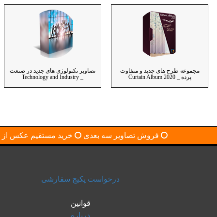
مجموعه طرح های جدید و متفاوت
تصاویر تکنولوژی های جدید در صنعت
پرده _ Curtain Album 2020
_ Technology and Industry
فروش تصاویر سه بعدی
خرید مستقیم عکس از ش
درخواست پکیج سفارشی
قوانین
درباره