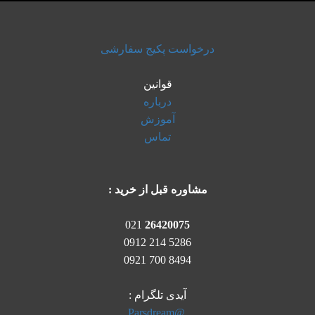
درخواست پکیج سفارشی
قوانین
درباره
آموزش
تماس
مشاوره قبل از خرید :
021
26420075
5286 214 0912
8494 700 0921
آیدی تلگرام :
@Parsdream