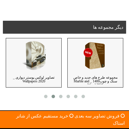
دیگر مجموعه ها
 انتزاعی _
مجموعه طرح های جدید و خاص
تصاویر لوکس پوستر د
Conceptua
سنگ و چوب1400 _ Marble and
allpapers 2020
Wood 2021
فروش تصاویر سه بعدی
خرید مستقیم عکس از شاتر
استاک