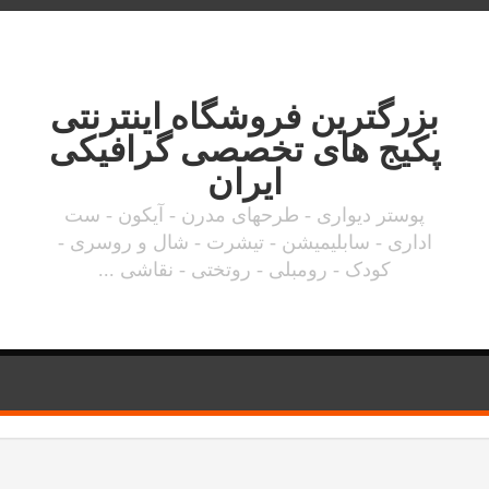
بزرگترین فروشگاه اینترنتی
پکیج های تخصصی گرافیکی
ایران
پوستر دیواری - طرحهای مدرن - آیکون - ست
اداری - سابلیمیشن - تیشرت - شال و روسری -
کودک - رومبلی - روتختی - نقاشی ...