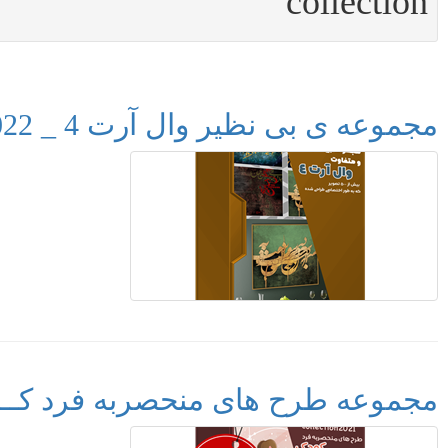
collection
مجموعه ی بی نظیر وال آرت 4 _ WallArt V.4 collection 2022
مجموعه طرح های منحصربه فرد کـــودکـــانه ـ 2021