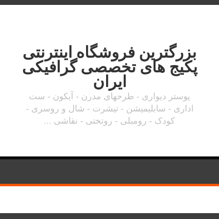
بزرگترین فروشگاه اینترنتی
پکیج های تخصصی گرافیکی
ایران
پوستر دیواری - طرحهای مدرن - آیکون - ست
اداری - سابلیمیشن - تیشرت - شال و روسری -
کودک - رومبلی - روتختی - نقاشی ...