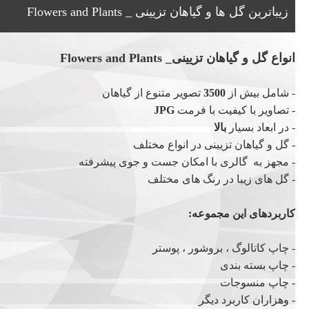
زیباترین گل ها و گیاهان تزیینی _ Flowers and Plants
انواع گل و گیاهان تزیینی_ Flowers and Plants
- شامل بیش از
3500
تصویر متنوع از گیاهان
- تصاویر با کیفیت با فرمت
JPG
- در ابعاد بسیار
بالا
- گل و گیاهان تزیینی در انواع مختلف
- مجهز به گالری با امکان جست و جوی پیشرفته
- گل های زیبا در رنگ های مختلف
کاربردهای این مجموعه:
- چاپ کاتالوگ ، بروشور ، پوستر
- چاپ بسته بندی
- چاپ منسوجات
- وهزاران کاربرد دیگر